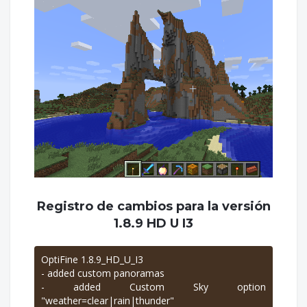
Registro de cambios para la versión
1.8.9 HD U I3
OptiFine 1.8.9_HD_U_I3
- added custom panoramas
- added Custom Sky option
"weather=clear|rain|thunder"