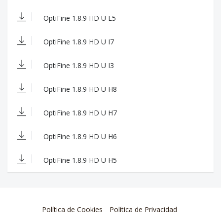
value 2 when the camera is in lava
- fixed tall grass rendering in the End when
OptiFine 1.8.9 HD U L5
mipmaps are enabled
- fixed item pickup animation using wrong shaders
program
OptiFine 1.8.9 HD U I7
- fixed entity shadows using wrong shaders
programs (spiders, players, enchanted items)
OptiFine 1.8.9 HD U I3
- added shaders compatible rendering for end
portals
OptiFine 1.8.9 HD U H8
- compatible with Forge #1902
(26.06.2017)
OptiFine 1.8.9 HD U H7
OptiFine 1.8.9_HD_U_H8
- added shaders shadow optimization
OptiFine 1.8.9 HD U H6
"shadowDistanceRenderMul" (#489)
- fixed shaders loading "block.properties" (#569)
- added shaders uniforms "nightVision",
OptiFine 1.8.9 HD U H5
"blindness" and "screenBrightness"
- added shaders property "vignette"
- fixed enchanted items in hotbar when running
with Forge and vignette is disabled (#487)
- added shader macro MC_VERSION
Política de Cookies
Política de Privacidad
- compatible with Forge #1902