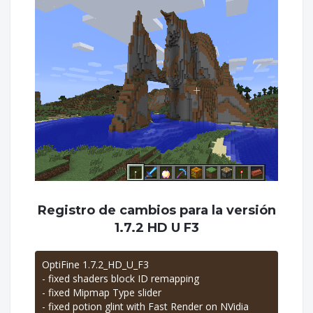
Registro de cambios para la versión
1.7.2 HD U F3
OptiFine 1.7.2_HD_U_F3
- fixed shaders block ID remapping
- fixed Mipmap Type slider
- fixed potion glint with Fast Render on NVidia