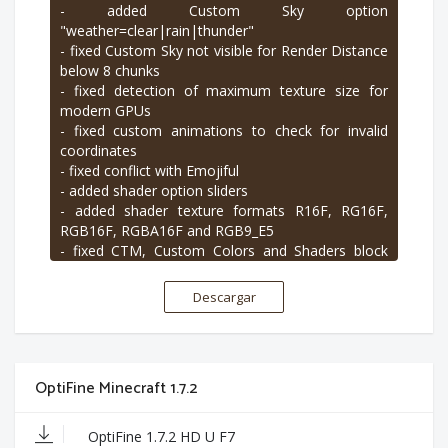
- added Custom Sky option
"weather=clear|rain|thunder"
- fixed Custom Sky not visible for Render Distance
below 8 chunks
- fixed detection of maximum texture size for
modern GPUs
- fixed custom animations to check for invalid
coordinates
- fixed conflict with Emojiful
- added shader option sliders
- added shader texture formats R16F, RG16F,
RGB16F, RGBA16F and RGB9_E5
- fixed CTM, Custom Colors and Shaders block
matching to better handle missing blocks
- updated installer to use launchwrapper 1.12
Descargar
- extended shaders uniform isEyeInWater, added
value 2 when the camera is in lava
- fixed tall grass rendering in the End when
mipmaps are enabled
OptiFine Minecraft 1.7.2
- fixed item pickup animation using wrong shaders
program
- added shaders compatible rendering for end
OptiFine 1.7.2 HD U F7