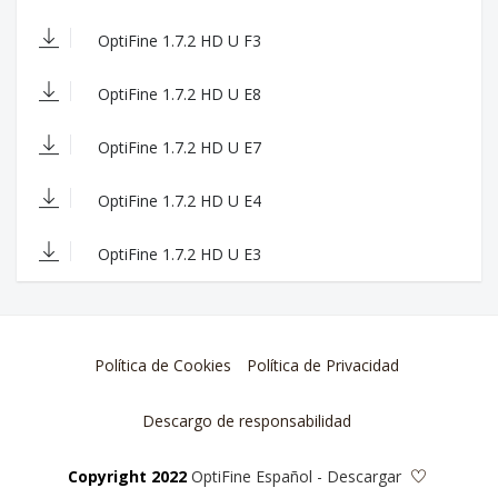
portals
- compatible with Forge #1161
OptiFine 1.7.2 HD U F3
(12.07.2017)
OptiFine 1.7.2_HD_U_E8
OptiFine 1.7.2 HD U E8
- fixed shaders loading "block.properties" (#569)
- added shaders uniforms "nightVision",
OptiFine 1.7.2 HD U E7
"blindness" and "screenBrightness"
- added shaders property "vignette"
OptiFine 1.7.2 HD U E4
- added shader macro MC_VERSION
- compatible with Forge #1161
(04.05.2017)
OptiFine 1.7.2 HD U E3
OptiFine 1.7.2_HD_U_E7
(189_H7)
- updated shaders: added gbuffers uniforms gaux1
to gaux4, only used as custom textures
Política de Cookies
Política de Privacidad
- fixed Forge RenderHandEvent to work with
shaders
Descargo de responsabilidad
- updated shaders: fixed depth of translucent
handheld objects
- updated shaders: added support for custom
Copyright 2022
OptiFine Español - Descargar
textures