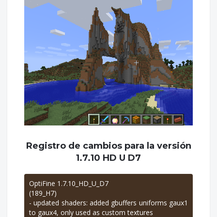
Registro de cambios para la versión
1.7.10 HD U D7
OptiFine 1.7.10_HD_U_D7
(189_H7)
- updated shaders: added gbuffers uniforms gaux1
to gaux4, only used as custom textures