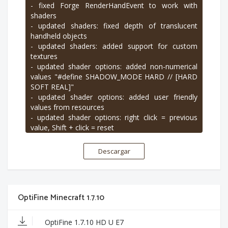
- fixed Forge RenderHandEvent to work with
shaders
- updated shaders: fixed depth of translucent
handheld objects
- updated shaders: added support for custom
textures
- updated shader options: added non-numerical
values "#define SHADOW_MODE HARD // [HARD
SOFT REAL]"
- updated shader options: added user friendly
values from resources
- updated shader options: right click = previous
value, Shift + click = reset
- added shader macros for OpenGL extensions
- added shader macros for OS, OpenGL version,
Descargar
GLSL version, GPU vendor and GPU renderer
- added shader uniform "worldDay"
- fixed shader uniform "worldTime" overflow for
very old worlds
OptiFine Minecraft 1.7.10
- fixed shaders to save options on ESC
- added fix for MC-98707
- fixed NPE in shaders when renderViewEntity is
OptiFine 1.7.10 HD U E7