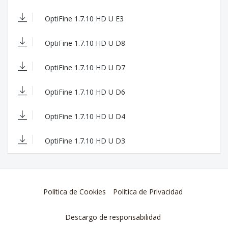
NULL
- fixed transparent hand with shaders when the
OptiFine 1.7.10 HD U E3
world border is visible
- added support for animated normal and specular
textures
OptiFine 1.7.10 HD U D8
- added shaders uniforms "frameCounter" and
"frameTime"
OptiFine 1.7.10 HD U D7
- added shaders option to skip framebuffer texture
clear
OptiFine 1.7.10 HD U D6
- fixed shaders bug: centerDepthSmooth not
working when gaux4 is active
- fixed shaders using upPosition from previous
OptiFine 1.7.10 HD U D4
frame
- added block ID mapping for shaders
OptiFine 1.7.10 HD U D3
- updated shaders to use "gbuffers_armor_glint"
for enchanted handheld and dropped items
- extended the shaders "#include" parser to add
"#line" directives with file and line numbers
- fixed detection of maximum texture size for
Política de Cookies
Política de Privacidad
modern GPUs
- added shader options for back-face rendering
per layer
Descargo de responsabilidad
- enabled shader variable "ambientOcclusionLevel"